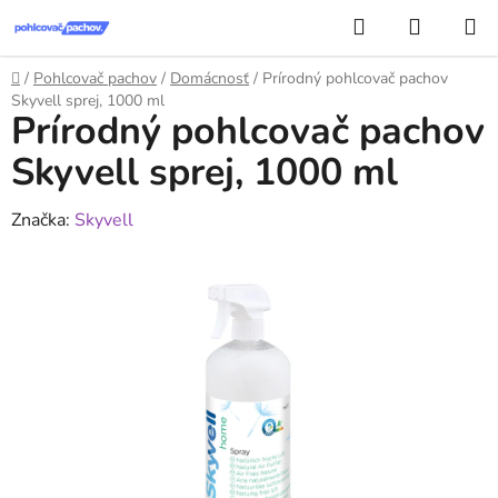
Prejsť
Hľadať
NÁKUP
na
KOŠÍK
obsah
Domov
/
Pohlcovač pachov
/
Domácnosť
/
Prírodný pohlcovač pachov
Skyvell sprej, 1000 ml
Prírodný pohlcovač pachov
Skyvell sprej, 1000 ml
Značka:
Skyvell