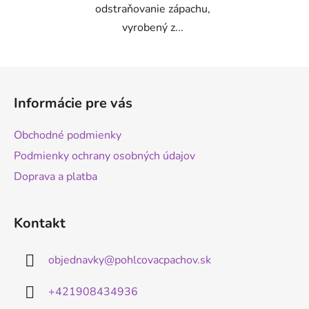
odstraňovanie zápachu,
vyrobený z...
Z
á
Informácie pre vás
p
ä
Obchodné podmienky
t
Podmienky ochrany osobných údajov
i
Doprava a platba
e
Kontakt
objednavky
@
pohlcovacpachov.sk
+421908434936