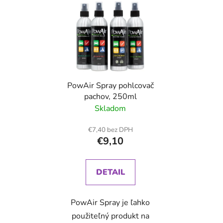
PowAir Spray pohlcovač
pachov, 250ml
Skladom
€7,40 bez DPH
€9,10
DETAIL
PowAir Spray je ľahko
použiteľný produkt na