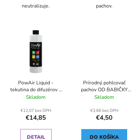
neutralizuje.
pachov.
PowAir Liquid -
Prírodný pohlcovač
tekutina do difuzérov a
pachov OD BABIČKY
rozprašovačov na
Damašský kvet
Skladom
Skladom
neutrálizáciu pachov,
464ml
€12,07 bez DPH
€3,66 bez DPH
€14,85
€4,50
DETAIL
DO KOŠÍKA