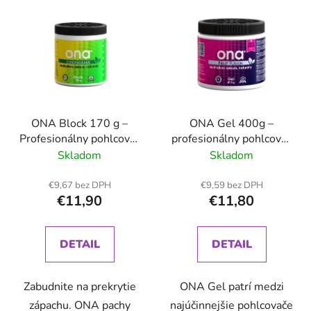
V
e
ý
p
p
r
i
o
s
d
p
u
r
k
ONA Block 170 g –
ONA Gel 400g –
o
t
Profesionálny pohlcovač
profesionálny pohlcovač
d
o
pachov do malých
pachov, ktorý zápach
Skladom
Skladom
u
v
priestorov
neprekrýva ale
k
neutralizuje
€9,67 bez DPH
€9,59 bez DPH
t
€11,90
€11,80
o
v
DETAIL
DETAIL
Zabudnite na prekrytie
ONA Gel patrí medzi
zápachu. ONA pachy
najúčinnejšie pohlcovače