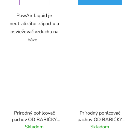
PowAir Liquid je
neutralizátor zápachu a
osviežovač vzduchu na
báze...
Prírodný pohlcovač
Prírodný pohlcovač
pachov OD BABIČKY
pachov OD BABIČKY
Eukalyptus
Levanduľa
Skladom
Skladom