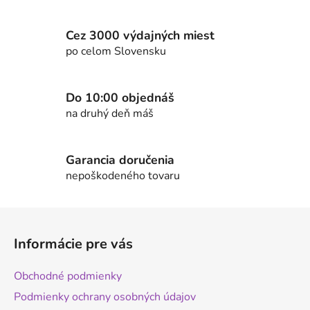
á
v
a
d
n
a
Cez 3000 výdajných miest
i
c
po celom Slovensku
e
i
e
p
Do 10:00 objednáš
r
na druhý deň máš
v
k
y
Garancia doručenia
v
nepoškodeného tovaru
ý
p
Z
i
s
á
Informácie pre vás
u
p
ä
Obchodné podmienky
t
Podmienky ochrany osobných údajov
i