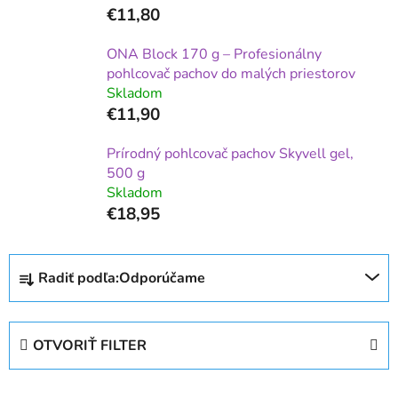
€11,80
ONA Block 170 g – Profesionálny
pohlcovač pachov do malých priestorov
Skladom
€11,90
Prírodný pohlcovač pachov Skyvell gel,
500 g
Skladom
€18,95
R
Radiť podľa:
Odporúčame
a
d
e
OTVORIŤ FILTER
n
i