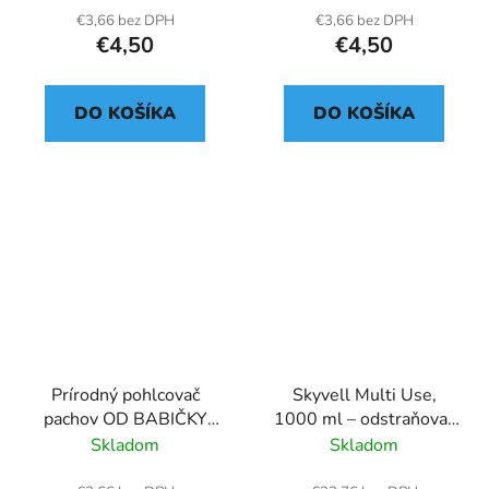
€3,66 bez DPH
€3,66 bez DPH
€4,50
€4,50
DO KOŠÍKA
DO KOŠÍKA
Prírodný pohlcovač
Skyvell Multi Use,
pachov OD BABIČKY
1000 ml – odstraňovač
Neutral
odolných pachov z
Skladom
Skladom
textílií, kobercov a