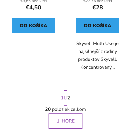
tvrdých povrchov
€3,66 bez DPH
€22,76 bez DPH
€4,50
€28
DO KOŠÍKA
DO KOŠÍKA
Skyvell Multi Use je
najsilnejší z rodiny
produktov Skyvell.
Koncentrovaný...
S
1
t
2
r
á
20
položiek celkom
O
n
v
k
HORE
l
o