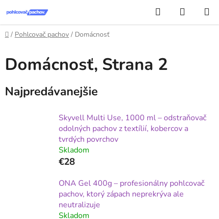
Prejsť
Hľadať
NÁKUP
na
KOŠÍK
obsah
Domov
/
Pohlcovač pachov
/
Domácnosť
Domácnosť
, Strana 2
Najpredávanejšie
Skyvell Multi Use, 1000 ml – odstraňovač
odolných pachov z textílií, kobercov a
tvrdých povrchov
Skladom
€28
ONA Gel 400g – profesionálny pohlcovač
pachov, ktorý zápach neprekrýva ale
neutralizuje
Skladom