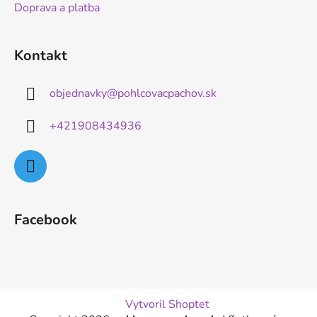
Doprava a platba
e
Kontakt
objednavky
@
pohlcovacpachov.sk
+421908434936
Facebook
Vytvoril Shoptet